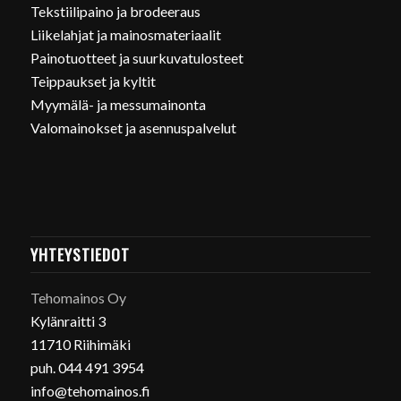
Tekstiilipaino ja brodeeraus
Liikelahjat ja mainosmateriaalit
Painotuotteet ja suurkuvatulosteet
Teippaukset ja kyltit
Myymälä- ja messumainonta
Valomainokset ja asennuspalvelut
YHTEYSTIEDOT
Tehomainos Oy
Kylänraitti 3
11710 Riihimäki
puh. 044 491 3954
info@tehomainos.fi