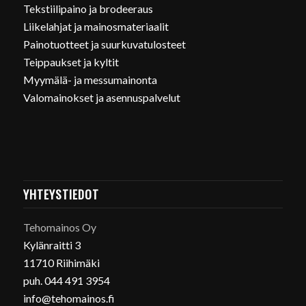
Tekstiilipaino ja brodeeraus
Liikelahjat ja mainosmateriaalit
Painotuotteet ja suurkuvatulosteet
Teippaukset ja kyltit
Myymälä- ja messumainonta
Valomainokset ja asennuspalvelut
YHTEYSTIEDOT
Tehomainos Oy
Kylänraitti 3
11710 Riihimäki
puh. 044 491 3954
info@tehomainos.fi