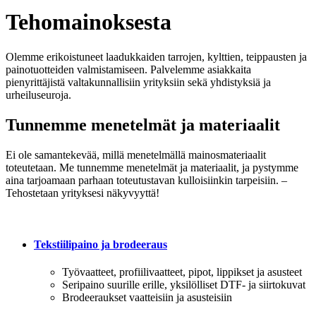
Tehomainoksesta
Olemme erikoistuneet laadukkaiden tarrojen, kylttien, teippausten ja
painotuotteiden valmistamiseen. Palvelemme asiakkaita
pienyrittäjistä valtakunnallisiin yrityksiin sekä yhdistyksiä ja
urheiluseuroja.
Tunnemme menetelmät ja materiaalit
Ei ole samantekevää, millä menetelmällä mainosmateriaalit
toteutetaan. Me tunnemme menetelmät ja materiaalit, ja pystymme
aina tarjoamaan parhaan toteutustavan kulloisiinkin tarpeisiin. –
Tehostetaan yrityksesi näkyvyyttä!
Tekstiilipaino ja brodeeraus
Työvaatteet, profiilivaatteet, pipot, lippikset ja asusteet
Seripaino suurille erille, yksilölliset DTF- ja siirtokuvat
Brodeeraukset vaatteisiin ja asusteisiin