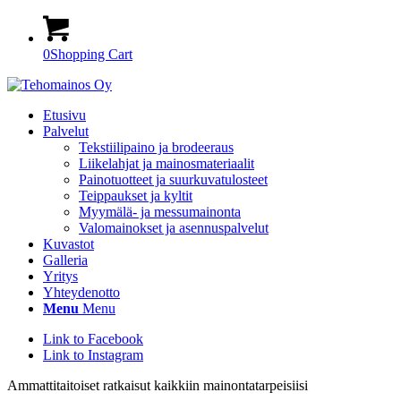
0
Shopping Cart
Etusivu
Palvelut
Tekstiilipaino ja brodeeraus
Liikelahjat ja mainosmateriaalit
Painotuotteet ja suurkuvatulosteet
Teippaukset ja kyltit
Myymälä- ja messumainonta
Valomainokset ja asennuspalvelut
Kuvastot
Galleria
Yritys
Yhteydenotto
Menu
Menu
Link to Facebook
Link to Instagram
Ammattitaitoiset ratkaisut kaikkiin mainontatarpeisiisi