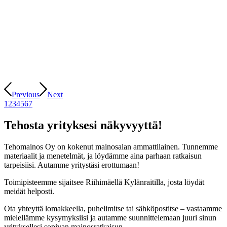
Previous
Next
1
2
3
4
5
6
7
Tehosta yrityksesi näkyvyyttä!
Tehomainos Oy on kokenut mainosalan ammattilainen. Tunnemme
materiaalit ja menetelmät, ja löydämme aina parhaan ratkaisun
tarpeisiisi. Autamme yritystäsi erottumaan!
Toimipisteemme sijaitsee Riihimäellä Kylänraitilla, josta löydät
meidät helposti.
Ota yhteyttä lomakkeella, puhelimitse tai sähköpostitse – vastaamme
mielellämme kysymyksiisi ja autamme suunnittelemaan juuri sinun
yrityksellesi sopivan mainosratkaisun.