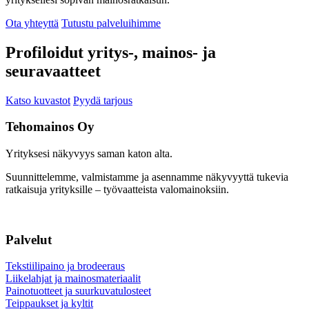
Ota yhteyttä
Tutustu palveluihimme
Profiloidut yritys-, mainos- ja
seuravaatteet
Katso kuvastot
Pyydä tarjous
Tehomainos Oy
Yrityksesi näkyvyys saman katon alta.
Suunnittelemme, valmistamme ja asennamme näkyvyyttä tukevia
ratkaisuja yrityksille – työvaatteista valomainoksiin.
Palvelut
Tekstiilipaino ja brodeeraus
Liikelahjat ja mainosmateriaalit
Painotuotteet ja suurkuvatulosteet
Teippaukset ja kyltit