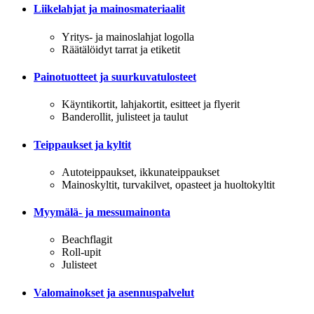
Liikelahjat ja mainosmateriaalit
Yritys- ja mainoslahjat logolla
Räätälöidyt tarrat ja etiketit
Painotuotteet ja suurkuvatulosteet
Käyntikortit, lahjakortit, esitteet ja flyerit
Banderollit, julisteet ja taulut
Teippaukset ja kyltit
Autoteippaukset, ikkunateippaukset
Mainoskyltit, turvakilvet, opasteet ja huoltokyltit
Myymälä- ja messumainonta
Beachflagit
Roll-upit
Julisteet
Valomainokset ja asennuspalvelut