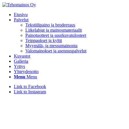
Etusivu
Palvelut
Tekstiilipaino ja brodeeraus
Liikelahjat ja mainosmateriaalit
Painotuotteet ja suurkuvatulosteet
Teippaukset ja kyltit
Myymälä- ja messumainonta
Valomainokset ja asennuspalvelut
Kuvastot
Galleria
Yritys
Yhteydenotto
Menu
Menu
Link to Facebook
Link to Instagram