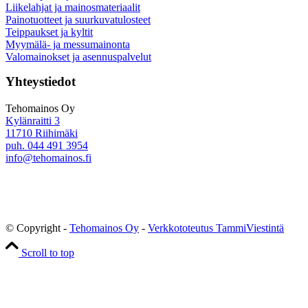
Liikelahjat ja mainosmateriaalit
Painotuotteet ja suurkuvatulosteet
Teippaukset ja kyltit
Myymälä- ja messumainonta
Valomainokset ja asennuspalvelut
Yhteystiedot
Tehomainos Oy
Kylänraitti 3
11710 Riihimäki
puh. 044 491 3954
info@tehomainos.fi
© Copyright -
Tehomainos Oy
-
Verkkototeutus TammiViestintä
Scroll to top