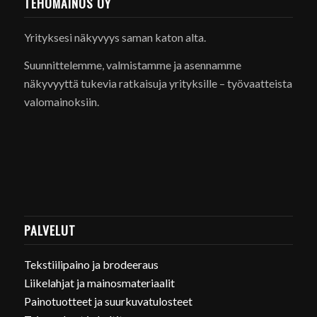
TEHOMAINOS OY
Yrityksesi näkyvyys saman katon alta.
Suunnittelemme, valmistamme ja asennamme
näkyvyyttä tukevia ratkaisuja yrityksille – työvaatteista
valomainoksiin.
PALVELUT
Tekstiilipaino ja brodeeraus
Liikelahjat ja mainosmateriaalit
Painotuotteet ja suurkuvatulosteet