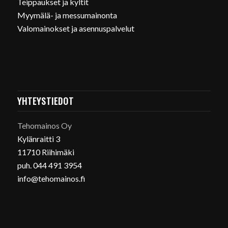
Teippaukset ja kyltit
Myymälä- ja messumainonta
Valomainokset ja asennuspalvelut
YHTEYSTIEDOT
Tehomainos Oy
Kylänraitti 3
11710 Riihimäki
puh. 044 491 3954
info@tehomainos.fi