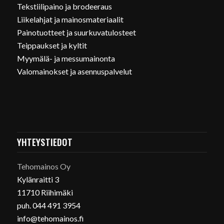
Tekstiilipaino ja brodeeraus
Liikelahjat ja mainosmateriaalit
Painotuotteet ja suurkuvatulosteet
Teippaukset ja kyltit
Myymälä- ja messumainonta
Valomainokset ja asennuspalvelut
YHTEYSTIEDOT
Tehomainos Oy
Kylänraitti 3
11710 Riihimäki
puh. 044 491 3954
info@tehomainos.fi