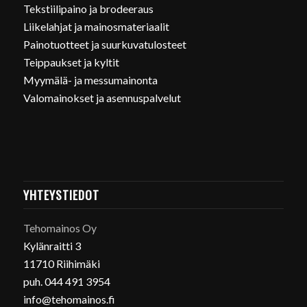
Tekstiilipaino ja brodeeraus
Liikelahjat ja mainosmateriaalit
Painotuotteet ja suurkuvatulosteet
Teippaukset ja kyltit
Myymälä- ja messumainonta
Valomainokset ja asennuspalvelut
YHTEYSTIEDOT
Tehomainos Oy
Kylänraitti 3
11710 Riihimäki
puh. 044 491 3954
info@tehomainos.fi