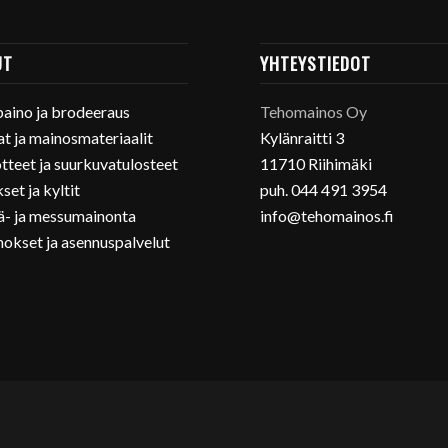
UT
YHTEYSTIEDOT
ipaino ja brodeeraus
Tehomainos Oy
at ja mainosmateriaalit
Kylänraitti 3
tteet ja suurkuvatulosteet
11710 Riihimäki
et ja kyltit
puh. 044 491 3954
- ja messumainonta
info@tehomainos.fi
okset ja asennuspalvelut