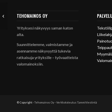
SAGAFORM Hetkiä tien
TEHOMAINOS OY
PALVEL
päällä
Yrityksesi näkyvyys saman katon
Tekstiil
alta.
Liikelahj
Painotuo
Suunnittelemme, valmistamme ja
Teippauks
asennamme näkyvyyttä tukevia
Myymälä
ratkaisuja yrityksille – työvaatteista
Valomain
valomainoksiin.
© Copyright -
Tehomainos Oy
-
Verkkototeutus TammiViestintä