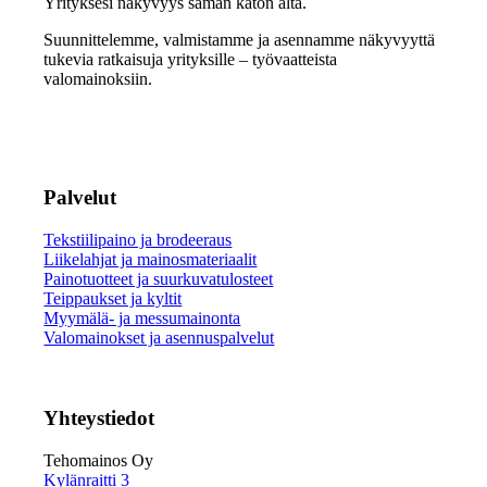
Yrityksesi näkyvyys saman katon alta.
Suunnittelemme, valmistamme ja asennamme näkyvyyttä
tukevia ratkaisuja yrityksille – työvaatteista
valomainoksiin.
Palvelut
Tekstiilipaino ja brodeeraus
Liikelahjat ja mainosmateriaalit
Painotuotteet ja suurkuvatulosteet
Teippaukset ja kyltit
Myymälä- ja messumainonta
Valomainokset ja asennuspalvelut
Yhteystiedot
Tehomainos Oy
Kylänraitti 3