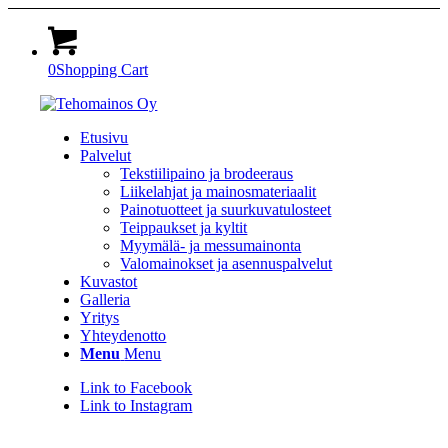
0
Shopping Cart
Etusivu
Palvelut
Tekstiilipaino ja brodeeraus
Liikelahjat ja mainosmateriaalit
Painotuotteet ja suurkuvatulosteet
Teippaukset ja kyltit
Myymälä- ja messumainonta
Valomainokset ja asennuspalvelut
Kuvastot
Galleria
Yritys
Yhteydenotto
Menu
Menu
Link to Facebook
Link to Instagram