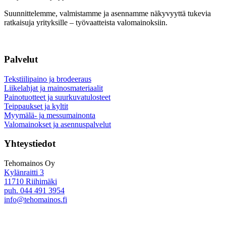
Suunnittelemme, valmistamme ja asennamme näkyvyyttä tukevia
ratkaisuja yrityksille – työvaatteista valomainoksiin.
Palvelut
Tekstiilipaino ja brodeeraus
Liikelahjat ja mainosmateriaalit
Painotuotteet ja suurkuvatulosteet
Teippaukset ja kyltit
Myymälä- ja messumainonta
Valomainokset ja asennuspalvelut
Yhteystiedot
Tehomainos Oy
Kylänraitti 3
11710 Riihimäki
puh. 044 491 3954
info@tehomainos.fi