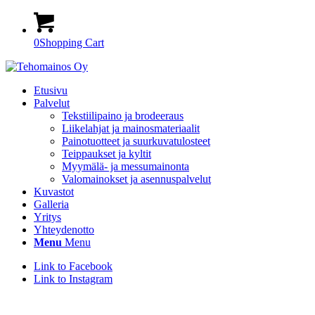
0
Shopping Cart
Etusivu
Palvelut
Tekstiilipaino ja brodeeraus
Liikelahjat ja mainosmateriaalit
Painotuotteet ja suurkuvatulosteet
Teippaukset ja kyltit
Myymälä- ja messumainonta
Valomainokset ja asennuspalvelut
Kuvastot
Galleria
Yritys
Yhteydenotto
Menu
Menu
Link to Facebook
Link to Instagram